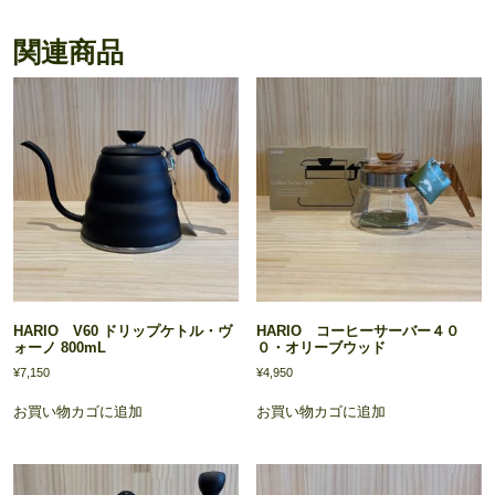
フ
ィ
関連商品
ル
タ
ー
01・
02
個
HARIO V60 ドリップケトル・ヴ
HARIO コーヒーサーバー４０
ォーノ 800mL
０・オリーブウッド
¥
7,150
¥
4,950
お買い物カゴに追加
お買い物カゴに追加