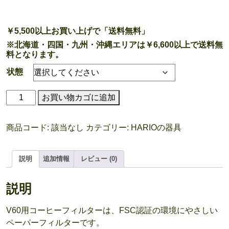
￥5,500以上お買い上げで「送料無料」
※北海道・四国・九州・沖縄エリアは￥6,600以上で送料無
料となります。
状態
HARIO
お買い物カゴに追加
V60
用
商品コード:
該当なし
カテゴリー:
HARIOの器具
コ
ー
ヒ
説明
追加情報
レビュー (0)
ー
ペ
説明
ー
パ
V60用コーヒーフィルターは、FSC認証の環境にやさしい
ー
ペーパーフィルターです。