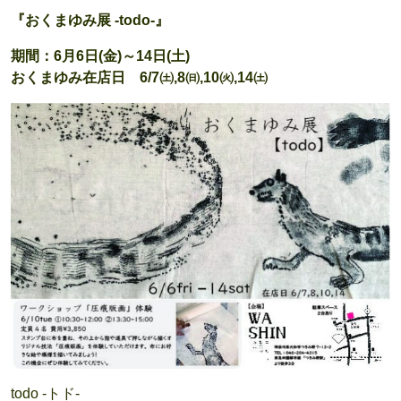
『おくまゆみ展 -todo-』
期間：6月6日(金)～14日(土)
おくまゆみ在店日 6/7㈯,8㈰,10㈫,14㈯
todo -トド-