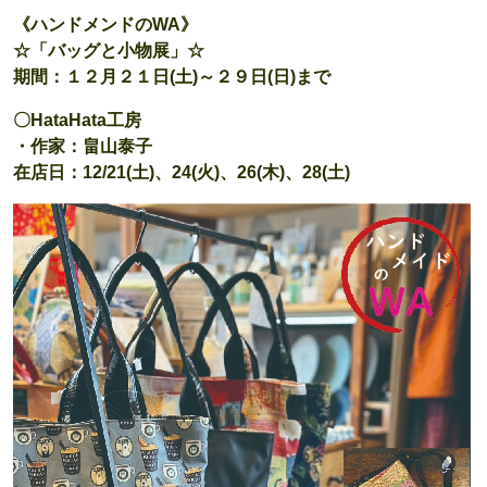
《ハンドメンドのWA》
☆「バッグと小物展」☆
期間：１２月２１日(土)～２９日(日)まで
〇HataHata工房
・作家：畠山泰子
在店日：12/21(土)、24(火)、26(木)、28(土)